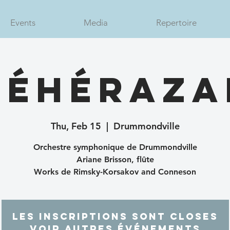
Events
Media
Repertoire
héhéraza
Thu, Feb 15
  |  
Drummondville
Orchestre symphonique de Drummondville
Ariane Brisson, flûte
Works de Rimsky-Korsakov and Conneson
Les inscriptions sont closes
Voir autres événements